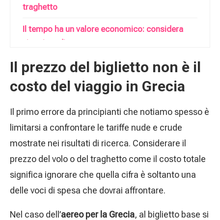
traghetto
Il tempo ha un valore economico: considera
viaggiare di notte
Il prezzo del biglietto non è il
Come confrontare aereo e traghetto in modo
pratico
costo del viaggio in Grecia
Prenotare subito o aspettare un’offerta?
Il primo errore da principianti che notiamo spesso è
Quindi, per andare in vacanza in Grecia,
limitarsi a confrontare le tariffe nude e crude
conviene il traghetto o l’aereo?
mostrate nei risultati di ricerca. Considerare il
prezzo del volo o del traghetto come il costo totale
significa ignorare che quella cifra è soltanto una
delle voci di spesa che dovrai affrontare.
Nel caso dell’
aereo per la Grecia
, al biglietto base si