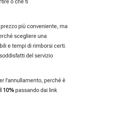
tire o che ti
al prezzo più conveniente, ma
perché scegliere una
li e tempi di rimborsi certi.
soddisfatti del servizio
per l’annullamento, perché è
el 10%
passando dai link