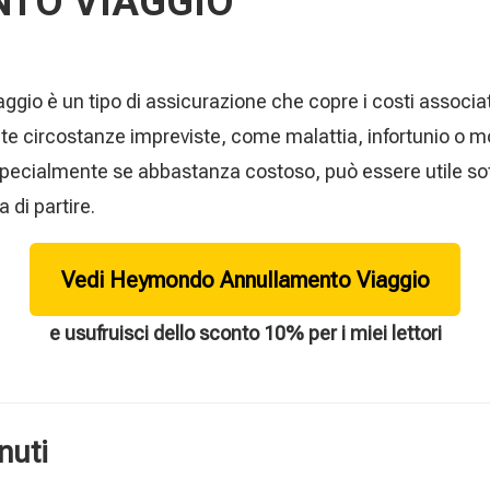
TO VIAGGIO
ggio è un tipo di assicurazione che copre i costi associat
e circostanze impreviste, come malattia, infortunio o mor
pecialmente se abbastanza costoso, può essere utile sot
 di partire.
Vedi Heymondo Annullamento Viaggio
e usufruisci dello sconto 10% per i miei lettori
nuti