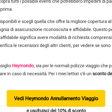
opra tutti i possibili eventi che potrebbero impedirti di par
 prima.
isponibili e scegli quella che offre la migliore copertura 
gnia di assicurazione riconosciuta e affidabile. Questo 
fidabile significa avere modalità di richiesta comprensibi
rifica le recensioni degli altri clienti, per vedere se sono 
siglio
Heymondo
, sia per le normali polizze viaggio che 
re in caso di necessità. Per i miei lettori c’è un
sconto d
Vedi Heymondo Annullamento Viaggio
e usufruisci del 10% di sconto