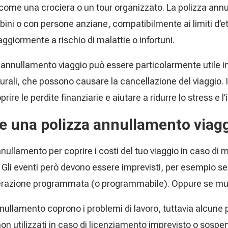
come una crociera o un tour organizzato. La polizza ann
ini o con persone anziane, compatibilmente ai limiti d’età
giormente a rischio di malattie o infortuni.
a annullamento viaggio può essere particolarmente utile in
ali, che possono causare la cancellazione del viaggio. In
re le perdite finanziarie e aiutare a ridurre lo stress e l’
e una polizza annullamento viag
nullamento per coprire i costi del tuo viaggio in caso di m
. Gli eventi però devono essere imprevisti, per esempio se 
perazione programmata (o programmabile). Oppure se muo
nullamento coprono i problemi di lavoro, tuttavia alcune 
 non utilizzati in caso di licenziamento imprevisto o sospen