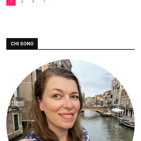
1
2
3
CHI SONO