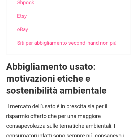
Shpock
Etsy
eBay
Siti per abbigliamento second-hand non più
attivi
Abbigliamento usato:
Curiosità sul mercato del vintage
motivazioni etiche e
sostenibilità ambientale
Il mercato dell’usato è in crescita sia per il
risparmio offerto che per una maggiore
consapevolezza sulle tematiche ambientali. I
consumatori infatti sono sempre più consapevoli