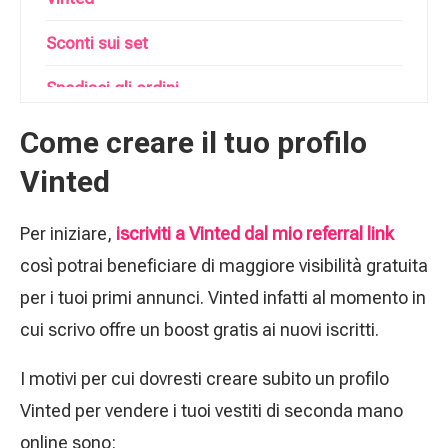
Sconti sui set
Spedisci gli ordini
Prepara con cura il pacco da spedire
Come creare il tuo profilo
Vinted
Scarica l’etichetta di spedizione
Lascia una recensione positiva
Per iniziare,
iscriviti a Vinted dal mio referral link
così potrai beneficiare di maggiore visibilità gratuita
Gestisci le controversie in modo professionale
per i tuoi primi annunci. Vinted infatti al momento in
Vinted per i venditori professionisti
cui scrivo offre un boost gratis ai nuovi iscritti.
Trucchi per vendere di più su Vinted
I motivi per cui dovresti creare subito un profilo
Vinted per vendere i tuoi vestiti di seconda mano
online sono: