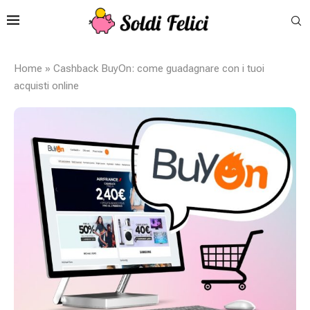
Home
»
Cashback BuyOn: come guadagnare con i tuoi
acquisti online