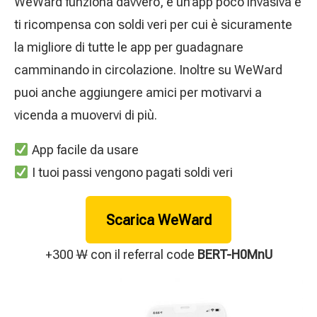
WeWard funziona davvero, è un’app poco invasiva e
ti ricompensa con soldi veri per cui è sicuramente
la migliore di tutte le app per guadagnare
camminando in circolazione. Inoltre su WeWard
puoi anche aggiungere amici per motivarvi a
vicenda a muovervi di più.
App facile da usare
I tuoi passi vengono pagati soldi veri
Scarica WeWard
+300
W
con il referral code
BERT-H0MnU