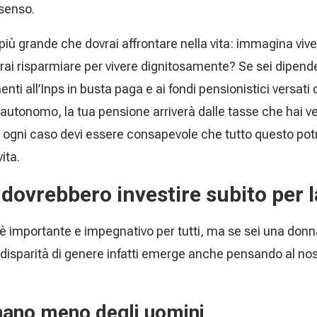
 senso.
più grande che dovrai affrontare nella vita: immagina viv
rai risparmiare per vivere dignitosamente? Se sei dipende
ti all’Inps in busta paga e ai fondi pensionistici versati d
autonomo, la tua pensione arriverà dalle tasse che hai ve
In ogni caso devi essere consapevole che tutto questo po
ita.
dovrebbero investire subito per 
è importante e impegnativo per tutti, ma se sei una donn
 disparità di genere infatti emerge anche pensando al nost
ano meno degli uomini