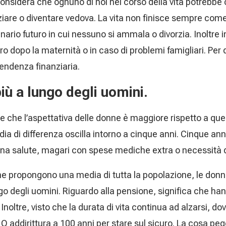
onsidera che ognuno di noi nel corso della vita potrebbe c
orziare o diventare vedova. La vita non finisce sempre com
ario futuro in cui nessuno si ammala o divorzia. Inoltre i
ro dopo la maternità o in caso di problemi famigliari. Per
endenza finanziaria.
iù a lungo degli uomini.
ge che l’aspettativa delle donne è maggiore rispetto a qu
ia di differenza oscilla intorno a cinque anni. Cinque ann
ena salute, magari con spese mediche extra o necessità d
che propongono una media di tutta la popolazione, le d
ungo degli uomini. Riguardo alla pensione, significa che h
. Inoltre, visto che la durata di vita continua ad alzarsi, d
 O addirittura a 100 anni per stare sul sicuro. La cosa p