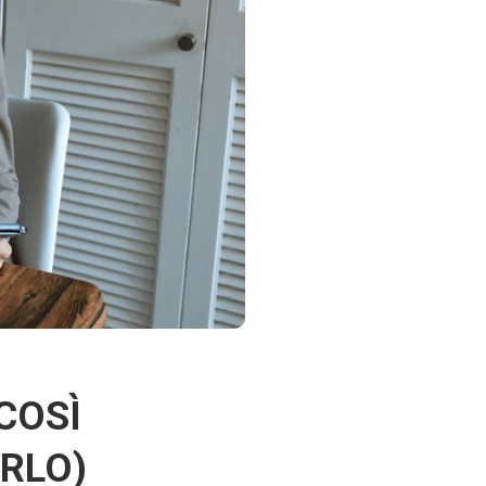
COSÌ
ARLO)