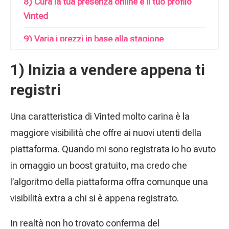
8) Cura la tua presenza online e il tuo profilo
Vinted
9) Varia i prezzi in base alla stagione
10) Offri sconti per acquisti multipli e ai
1) Inizia a vendere appena ti
potenziali acquirenti
registri
11) Promuovi i tuoi capi su Vinted
Una caratteristica di Vinted molto carina è la
12) Prepara con cura i pacchi da spedire
maggiore visibilità che offre ai nuovi utenti della
13) Non perdere troppo tempo con le domande
piattaforma. Quando mi sono registrata io ho avuto
degli utenti
in omaggio un boost gratuito, ma credo che
l’algoritmo della piattaforma offra comunque una
14) Usa la modalità vacanza
visibilità extra a chi si è appena registrato.
15) Non indossare i vestiti che vuoi vendere
In realtà non ho trovato conferma del