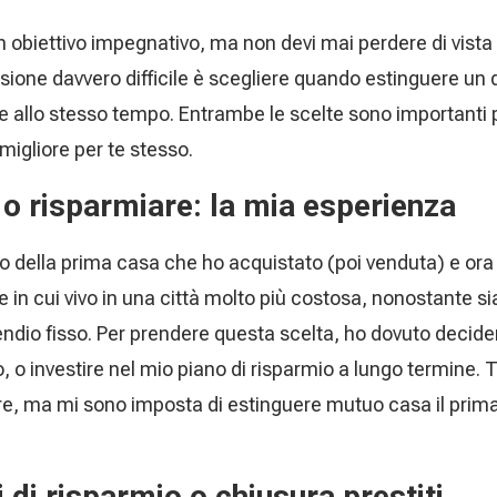
un obiettivo impegnativo, ma non devi mai perdere di vista
isione davvero difficile è scegliere quando estinguere un
 allo stesso tempo. Entrambe le scelte sono importanti p
migliore per te stesso.
 o risparmiare: la mia esperienza
uo della prima casa che ho acquistato (poi venduta) e ora 
e in cui vivo in una città molto più costosa, nonostante 
dio fisso. Per prendere questa scelta, ho dovuto decide
o, o investire nel mio piano di risparmio a lungo termine.
ere, ma mi sono imposta di estinguere mutuo casa il prim
i di risparmio o chiusura prestiti