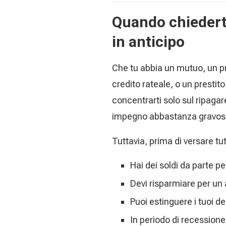
Quando chiederti
in anticipo
Che tu abbia un mutuo, un pr
credito rateale, o un prestit
concentrarti solo sul ripagare
impegno abbastanza gravoso
Tuttavia, prima di versare tu
Hai dei soldi da parte 
Devi risparmiare per un 
Puoi estinguere i tuoi d
In periodo di recessione