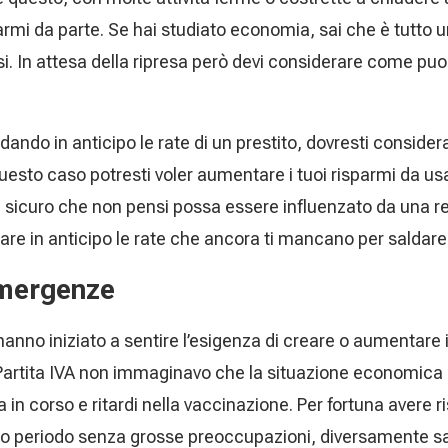
mi da parte. Se hai studiato economia, sai che è tutto un 
. In attesa della ripresa però devi considerare come puo
ndo in anticipo le rate di un prestito, dovresti considerare
 questo caso potresti voler aumentare i tuoi risparmi da u
 e sicuro che non pensi possa essere influenzato da una re
re in anticipo le rate che ancora ti mancano per saldare i
emergenze
anno iniziato a sentire l’esigenza di creare o aumentare i
Partita IVA non immaginavo che la situazione economica
in corso e ritardi nella vaccinazione. Per fortuna avere r
o periodo senza grosse preoccupazioni, diversamente sarei