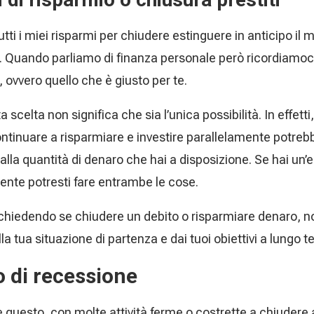
utti i miei risparmi per chiudere estinguere in anticipo il
e. Quando parliamo di finanza personale però ricordiamoc
, ovvero quello che è giusto per te.
 scelta non significa che sia l’unica possibilità. In effetti
ntinuare a risparmiare e investire parallelamente potreb
lla quantità di denaro che hai a disposizione. Se hai un’en
tente potresti fare entrambe le cose.
i chiedendo se chiudere un debito o risparmiare denaro, n
la tua situazione di partenza e dai tuoi obiettivi a lungo t
o di recessione
questo, con molte attività ferme o costrette a chiudere